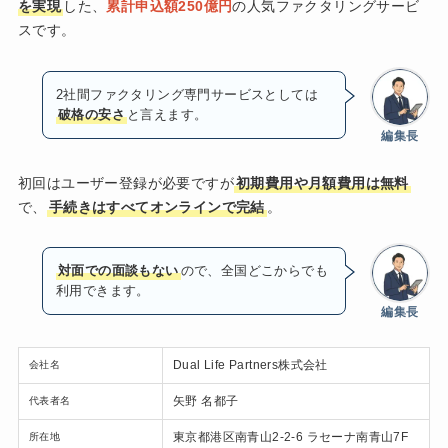
を実現
した、
累計申込額250億円
の人気ファクタリングサービ
スです。
2社間ファクタリング専門サービスとしては
破格の安さ
と言えます。
編集長
初回はユーザー登録が必要ですが
初期費用や月額費用は無料
で、
手続きはすべてオンラインで完結
。
対面での面談もない
ので、全国どこからでも
利用できます。
編集長
Dual Life Partners株式会社
会社名
矢野 名都子
代表者名
東京都港区南青山2-2-6 ラセーナ南青山7F
所在地