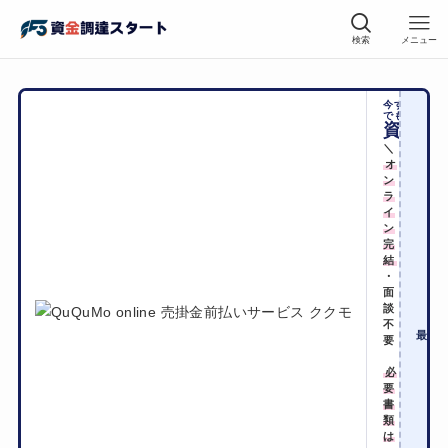
検索
メニュー
今すぐに
でも
資金化
＼
オ
ン
ラ
イ
ン
完
結
・
面
手
談
不
2
最短
要
必
要
書
類
は