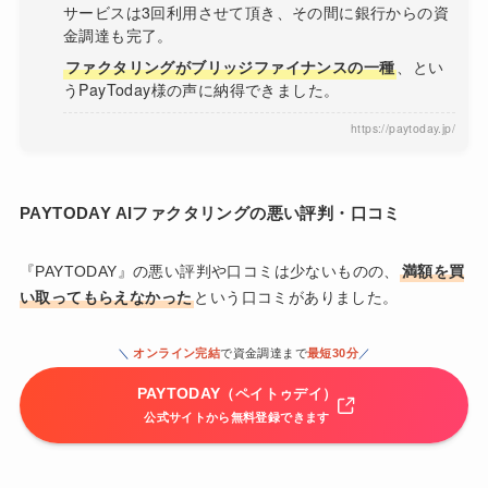
サービスは3回利用させて頂き、その間に銀行からの資
金調達も完了。
ファクタリングがブリッジファイナンスの一種
、とい
うPayToday様の声に納得できました。
https://paytoday.jp/
PAYTODAY AIファクタリングの悪い評判・口コミ
『PAYTODAY』の悪い評判や口コミは少ないものの、
満額を買
い取ってもらえなかった
という口コミがありました。
＼
オンライン完結
で資金調達まで
最短30分
／
PAYTODAY
（ペイトゥデイ）
公式サイトから無料登録できます