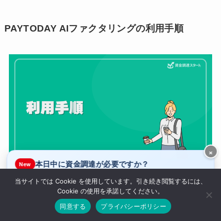
PAYTODAY AIファクタリングの利用手順
×
本日中に資金調達が必要ですか？
New
ここでは、PAYTODAY AIファクタリングの利用方法を解説しま
当サイトでは Cookie を使用しています。引き続き閲覧するには、
はい
いいえ
Cookie の使用を承諾してください。
す。
ラボルで休日即日入金
休み明けでお得なQuQuMo
同意する
プライバシーポリシー
STEP