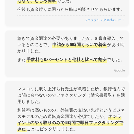
もなく、むしろ簡単
でした。
今後も資金繰りに困ったら時は相談させてもらいます。
ファクタリング会社の口コミ
急ぎで資金調達の必要がありましたが、ai審査導入して
いるとのことで、
申請から5時間くらいで着金
があり助
かりました。
また
手数料も8パーセントと他社と比べて割安
でした。
Google
マスコミに取り上げられ受注が急増した所、銀行借入で
は間に合わないのでファクタリング（請求書買取）を活
用しました。
利益率は高いものの、外注費の支払い先行というビジネ
スモデルのため運転資金調達が必須でしたが、
オンラ
イン上のやり取りのみで4時間で即日ファクタリングで
きた
ことにビックリしました。