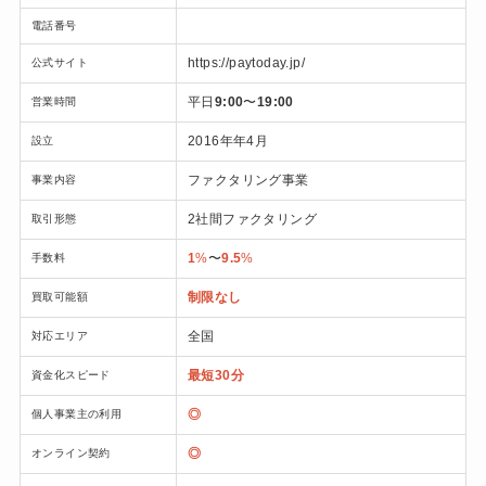
電話番号
https://paytoday.jp/
公式サイト
平日
9:00
〜
19:00
営業時間
2016年年4月
設立
ファクタリング事業
事業内容
2社間ファクタリング
取引形態
1
%
〜
9.5
%
手数料
制限なし
買取可能額
全国
対応エリア
最短30分
資金化スピード
◎
個人事業主の利用
◎
オンライン契約