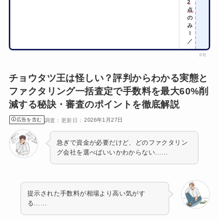
2
点
の
み
！
／
PR
チョウタツ王は怪しい？評判からわかる実態と
ファクタリング一括査定で手数料を最大60%削
減する秘訣・審査のポイントを徹底解説
広告を含む
2026年1月27日
急ぎで資金が必要だけど、どのファクタリン
グ会社を選べばいいかわからない……
提示された手数料が相場より高い気がす
る……