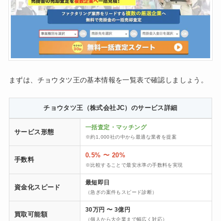
まずは、チョウタツ王の基本情報を一覧表で確認しましょう。
チョウタツ王（株式会社JC）のサービス詳細
一括査定・マッチング
サービス形態
※約1,000社の中から最適な業者を提案
0.5% 〜 20%
手数料
※比較することで最安水準の手数料を実現
最短即日
資金化スピード
（急ぎの案件もスピード診断）
30万円 〜 3億円
買取可能額
（個人から大企業まで幅広く対応）