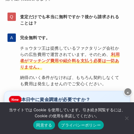
査定だけでも本当に無料ですか？後から請求される
ことは？
完全無料です。
チョウタツ王は提携しているファクタリング会社か
らの広告費用で運営されています。そのため、
利用
者がマッチング費用や紹介料を支払う必要は一切あ
りません。
納得のいく条件がなければ、もちろん契約しなくて
も費用は発生しませんのでご安心ください。
×
本日中に資金調達が必要ですか？
New
地方の個人事業主ですが、来社なしで利用できます
当サイトでは Cookie を使用しています。引き続き閲覧するには、
はい
いいえ
か？
Cookie の使用を承諾してください。
ラボルで休日即日入金
休み明けでお得なQuQuMo
同意する
プライバシーポリシー
はい、全国対応・来社不要で利用可能です。