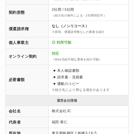
2社間 / 3社間
契約形態
（紹介先の条件による・2社間対応可）
なし（ノンリコース）
償還請求権
※原則、償還請求権なしの業者を紹介
個人事業主
◎ 利用可能
対応
オンライン契約
（Web完結可能な業者を紹介可能）
本人確認書類
請求書・見積書
必要書類
通帳のコピー
※紹介先により異なる場合があります
運営会社情報
会社名
株式会社JC
代表者
福田 善仁
所在地
東京都板橋区上板橋3-16-5