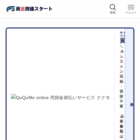
検索
メニュー
今すぐに
でも
資金化
＼
オ
ン
ラ
イ
ン
完
結
・
面
手
談
不
2
最短
要
必
要
書
類
は