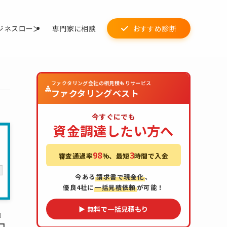
ジネスローン
専門家に相談
おすすめ診断
ファクタリング会社の相見積もりサービス
ファクタリングベスト
今すぐにでも
資金調達したい方へ
98
3
審査通過率
%、最短
時間で入金
今ある
請求書で現金化
、
優良4社に
一括見積依頼
が可能！
▶ 無料で一括見積もり
』
口