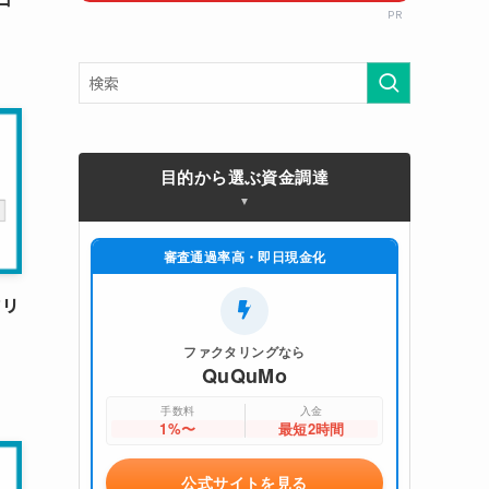
PR
目的から選ぶ資金調達
審査通過率高・即日現金化
タリ
ファクタリングなら
QuQuMo
手数料
入金
1%〜
最短2時間
公式サイトを見る