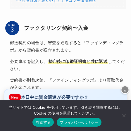
ちる原因と通りやすくするコツを徹底解説
STEP
ファクタリング契約〜入金
郵送契約の場合は、審査を通過すると『ファインディングラ
ボ』から契約書が送付されます。
必要事項を記入し、
捺印後に印鑑証明書と共に返送
してくだ
さい。
契約書が到着次第、『ファインディングラボ』より買取代金
が入金されます。
×
本日中に資金調達が必要ですか？
New
ファクタリングの契約については、以下の記事をご覧くだ
当サイトでは Cookie を使用しています。引き続き閲覧するには、
はい
いいえ
さい。
Cookie の使用を承諾してください。
ラボルで休日即日入金
休み明けでお得なQuQuMo
同意する
プライバシーポリシー
ファクタリング契約の手順と注意点｜契約書のチェック
リストと悪質業者の見分け方を徹底解説