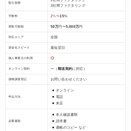
2社間ファクタリング
取引形態
3社間ファクタリング
2
%
〜
15
%
手数料
50万
円〜
5,000万
円
買取可能額
全国
対応エリア
最短翌日
資金化スピード
◎
個人事業主の利用
ー（
郵送契約
に対応）
オンライン契約
お問い合わせください
債権譲渡登記
オンライン
電話
申込方法
来店
本人確認書類
請求書
必要書類
通帳の
コピー など