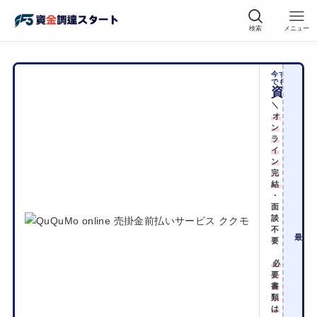
検索
メニュー
今すぐに
でも
資金化
＼
オ
ン
ラ
イ
ン
完
結
・
面
手
談
不
2
最短
要
必
要
書
類
は