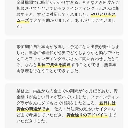
金融機関では時間がかかりすぎる。そんなとき何度かご
相談させてただいているファインディングラボさんに相
談すると、すぐに対応してくれました。
やりとりもス
ムーズ
でとても助かりました。ありがとうございまし
た。
繁忙期に自社車両が故障し、予定にない出費が発生しま
した。早急に修理代が必要でどうしようかと悩んでいた
ところファインディングラボさんに問い合わせしたとこ
ろ、なんと
即日で資金を調達
することができ、無事車
両修理を行なうことができました。
業務上、納品から入金までの期間が2ヶ月ほどあり、資
金繰りが厳しい日々が続いていました。ファインディン
グラボさんにダメもとで相談をしたところ、
翌日には
資金の調達ができ
、仕入・外注費の支払いサイクルな
どまで考慮していただき、
資金繰りのアドバイス
まで
いただきました。