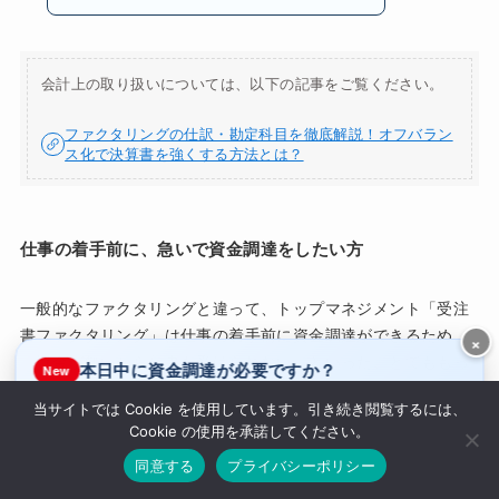
会計上の取り扱いについては、以下の記事をご覧ください。
ファクタリングの仕訳・勘定科目を徹底解説！オフバラン
ス化で決算書を強くする方法とは？
仕事の着手前に、急いで資金調達をしたい方
一般的なファクタリングと違って、トップマネジメント「受注
書ファクタリング」は仕事の着手前に資金調達ができるため、
×
「資金が無いから仕事を受けられない」といった、とてももっ
本日中に資金調達が必要ですか？
New
たいない思いをしなくて済むんです。
当サイトでは Cookie を使用しています。引き続き閲覧するには、
はい
いいえ
Cookie の使用を承諾してください。
ラボルで休日即日入金
休み明けでお得なQuQuMo
さらに、
ファクタリングは審査が簡易的でスピーディ
なところ
同意する
プライバシーポリシー
も大きな利点です。