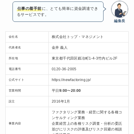
仕事の着手前
に、とても簡単に資金調達でき
るサービスです。
編集長
株式会社トップ・マネジメント
会社名
金井 義人
代表者名
東京都千代田区鍛冶町1-4-3竹内ビル2F
所在地
0120-36-2005
電話番号
https://newfactoring.jp/
公式サイト
平日
9:00
〜
20:00
営業時間
2016年1月
設立
ファクタリング業務・経営に関する各種コ
ンサルティング業務
企業経営上の各種リスク調査・分析の委託
事業内容
並びにリスクの評価及びリスク回避の相談