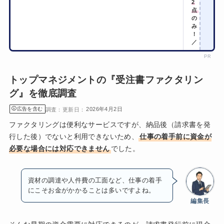
2
点
の
み
！
／
PR
トップマネジメントの『受注書ファクタリン
グ』を徹底調査
広告を含む
2026年4月2日
ファクタリングは便利なサービスですが、納品後（請求書を発
行した後）でないと利用できないため、
仕事の着手前に資金が
必要な場合には対応できません
でした。
資材の調達や人件費の工面など、仕事の着手
にこそお金がかかることは多いですよね。
編集長