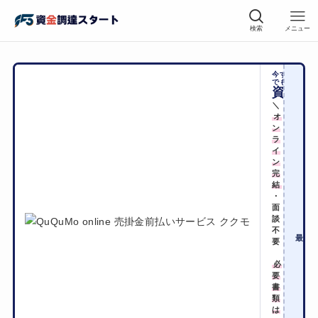
検索
メニュー
今すぐに
でも
資金化
＼
オ
ン
ラ
イ
ン
完
結
・
面
手
談
不
2
最短
要
必
要
書
類
は