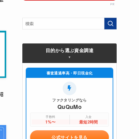
PR
目的から選ぶ資金調達
審査通過率高・即日現金化
紹
ファクタリングなら
QuQuMo
手数料
入金
1%〜
最短2時間
公式サイトを見る