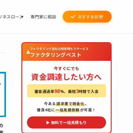
ジネスローン
専門家に相談
おすすめ診断
ファクタリング会社の相見積もりサービス
ファクタリングベスト
今すぐにでも
資金調達したい方へ
98
3
審査通過率
%、最短
時間で入金
今ある
請求書で現金化
、
優良4社に
一括見積依頼
が可能！
▶ 無料で一括見積もり
の
底