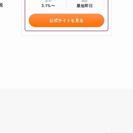
金利
融資
説
3.1%〜
最短即日
公式サイトを見る