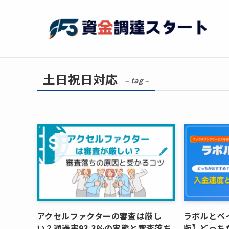
土日祝日対応
– tag –
アクセルファクターの審査は厳し
ラボルとペイ
い？通過率93.3%の実態と審査落ち
版】どっち