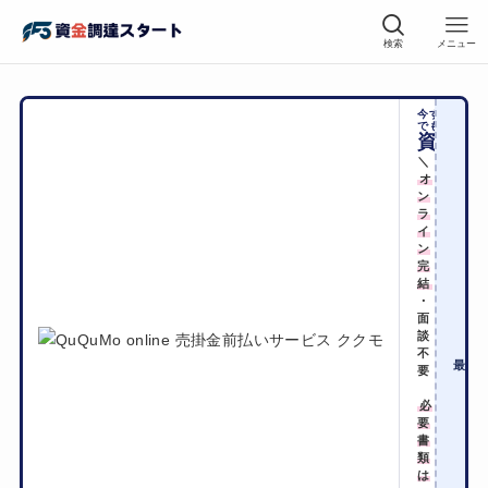
検索
メニュー
今すぐに
でも
資金化
＼
オ
ン
ラ
イ
ン
完
結
・
面
手
談
不
2
最短
要
必
要
書
類
は