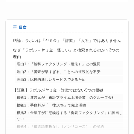
目次
結論：ラボルは「ヤミ金」「詐欺」「反社」ではありません
なぜ「ラボル＝ヤミ金・怪しい」と検索されるのか？3つの
理由
理由1：「給料ファクタリング（違法）」との混同
理由2：「審査が早すぎる」ことへの逆説的な不安
理由3：比較的新しいサービスであるため
【証拠】ラボルがヤミ金・詐欺ではない5つの根拠
根拠1：運営元が「東証プライム上場企業」のグループ会社
根拠2：手数料が「一律10%」で完全明瞭
根拠3：金融庁が注意喚起する「偽装ファクタリング」に該当し
ない
根拠4：「償還請求権なし（ノンリコース）」の契約