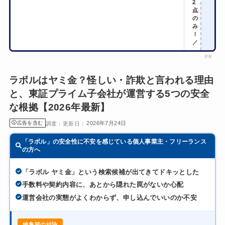
2
点
の
み
！
／
PR
ラボルはヤミ金？怪しい・詐欺と言われる理由
と、東証プライム子会社が運営する5つの安全
な根拠【2026年最新】
広告を含む
2026年7月24日
「ラボル」の安全性に不安を感じている個人事業主・フリーランス
の方へ
「ラボル ヤミ金」という検索候補が出てきてドキッとした
手数料や契約内容に、あとから隠れた罠がないか心配
運営会社の実態がよくわからず、申し込んでいいのか不安
編集部の結論