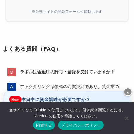
※公式サイトの登録フォームへ移動します
よくある質問（FAQ）
ラボルは金融庁の許可・登録を受けていますか？
ファクタリングは債権の売買契約であり、貸金業の
×
ような登録制度の対象ではありません。
本日中に資金調達が必要ですか？
New
そのためラボル自体が金融庁から「許可」を受ける
制度は存在しませんが、金融庁が示す適正なファク
当サイトでは Cookie を使用しています。引き続き閲覧するには、
はい
いいえ
タリングの枠組みの中で運営されています。
Cookie の使用を承諾してください。
ラボルで休日即日入金
休み明けでお得なQuQuMo
同意する
プライバシーポリシー