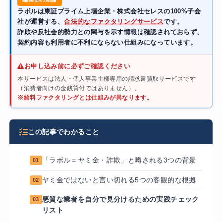
ラボルは東証プライム上場企業・株式会社セレスの100%子会
社が運営する、
合法的なファクタリングサービス
です。
詐欺や反社会的勢力との関与を示す情報は確認されておらず、
契約内容も利用者に不利にならない仕組みになっています。
お申し込み前に必ずご確認ください
本サービスは法人・個人事業主様専用の請求書買取サービスです
（消費者向けの金銭貸付ではありません）。
※給料ファクタリングとは仕組みが異なります。
この記事でわかること
「ラボル＝ヤミ金・詐欺」と噂される3つの背景
01
ヤミ金ではないと言い切れる5つの客観的な根拠
02
悪質な業者を自分で見分けるための実践チェック
03
リスト