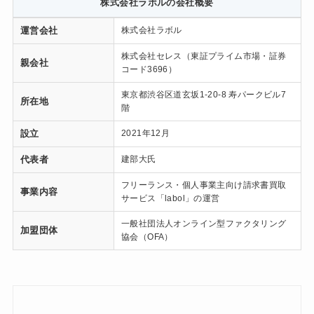
株式会社ラボルの会社概要
運営会社
株式会社ラボル
株式会社セレス（東証プライム市場・証券
親会社
コード3696）
東京都渋谷区道玄坂1-20-8 寿パークビル7
所在地
階
設立
2021年12月
代表者
建部大氏
フリーランス・個人事業主向け請求書買取
事業内容
サービス「labol」の運営
一般社団法人オンライン型ファクタリング
加盟団体
協会（OFA）