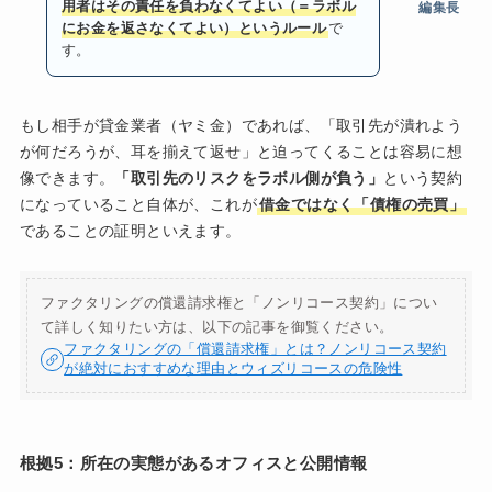
用者はその責任を負わなくてよい（＝ラボル
編集長
にお金を返さなくてよい）というルール
で
す。
もし相手が貸金業者（ヤミ金）であれば、「取引先が潰れよう
が何だろうが、耳を揃えて返せ」と迫ってくることは容易に想
像できます。
「取引先のリスクをラボル側が負う」
という契約
になっていること自体が、これが
借金ではなく「債権の売買」
であることの証明といえます。
ファクタリングの償還請求権と「ノンリコース契約」につい
て詳しく知りたい方は、以下の記事を御覧ください。
ファクタリングの「償還請求権」とは？ノンリコース契約
が絶対におすすめな理由とウィズリコースの危険性
根拠5：所在の実態があるオフィスと公開情報