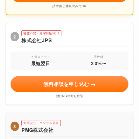
請求書と通帳のみでOK
審査不安・赤字対応No.1
2
株式会社JPS
入金スピード
手数料
最短翌日
2.0%〜
無料相談を申し込む →
他社NGの方も歓迎
大手安心・コンサル重視
3
PMG株式会社