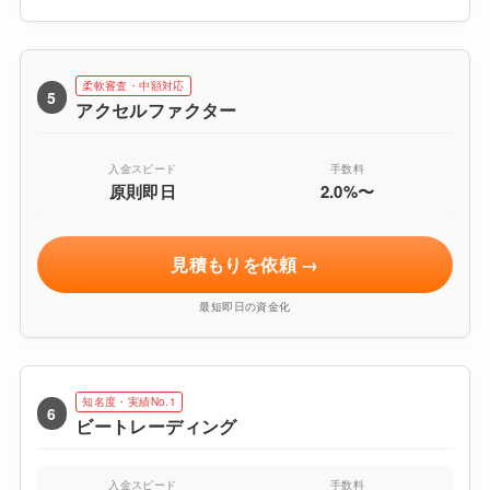
柔軟審査・中額対応
5
アクセルファクター
入金スピード
手数料
原則即日
2.0%〜
見積もりを依頼 →
最短即日の資金化
知名度・実績No.1
6
ビートレーディング
入金スピード
手数料