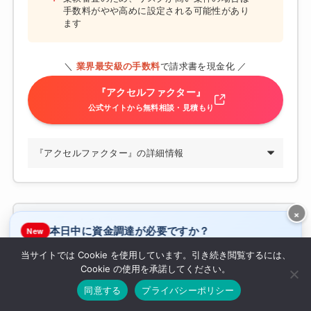
手数料がやや高めに設定される可能性があり
ます
＼
業界最安級の手数料
で請求書を現金化 ／
『アクセルファクター』
公式サイトから無料相談・見積もり
『アクセルファクター』の詳細情報
×
ペイトナー
第6位
本日中に資金調達が必要ですか？
New
当サイトでは Cookie を使用しています。引き続き閲覧するには、
フリーランス・個人事業主の救世主！最短10分で入金
はい
いいえ
Cookie の使用を承諾してください。
ラボルで休日即日入金
休み明けでお得なQuQuMo
同意する
プライバシーポリシー