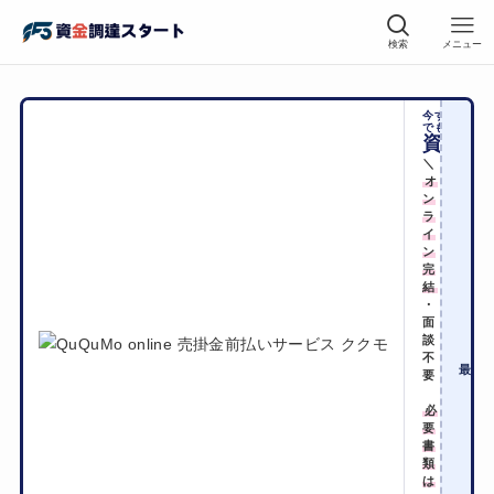
検索
メニュー
今すぐに
でも
資金化
＼
オ
ン
ラ
イ
ン
完
結
・
面
手
談
不
2
最短
要
必
要
書
類
は