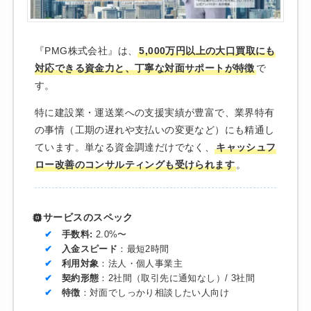
『PMG株式会社』は、
5,000万円以上の大口買取にも
対応できる資金力と、丁寧な対面サポートが特徴
で
す。
特に建設業・運送業への支援実績が豊富で、業界特有
の事情（工期の遅れや支払いの変更など）にも精通し
ています。単なる資金調達だけでなく、
キャッシュフ
ロー改善のコンサルティングも受けられます
。
サービスのスペック
手数料:
2.0%〜
入金スピード
：最短2時間
利用対象
：法人・個人事業主
契約形態
：2社間（取引先に通知なし）/ 3社間
特徴
：対面でしっかり相談したい人向け