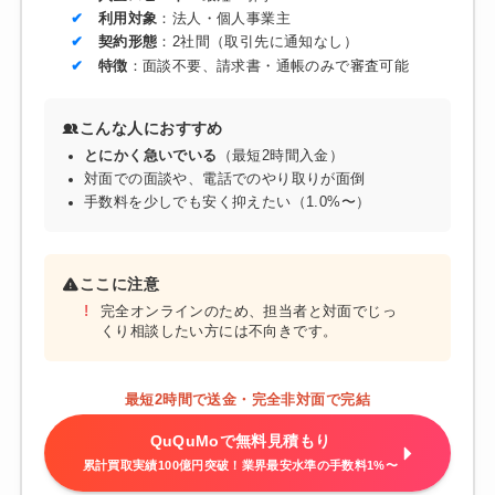
利用対象
：法人・個人事業主
契約形態
：2社間（取引先に通知なし）
特徴
：面談不要、請求書・通帳のみで審査可能
こんな人におすすめ
とにかく急いでいる
（最短2時間入金）
対面での面談や、電話でのやり取りが面倒
手数料を少しでも安く抑えたい（1.0%〜）
ここに注意
完全オンラインのため、担当者と対面でじっ
くり相談したい方には不向きです。
最短2時間で送金・完全非対面で完結
QuQuMoで無料見積もり
累計買取実績100億円突破！業界最安水準の手数料1%〜