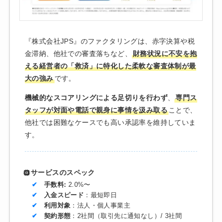
『株式会社JPS』のファクタリングは、赤字決算や税
金滞納、他社での審査落ちなど、
財務状況に不安を抱
える経営者の「救済」に特化した柔軟な審査体制が最
大の強み
です。
機械的なスコアリングによる足切りを行わず
、
専門ス
タッフが対面や電話で親身に事情を汲み取る
ことで、
他社では困難なケースでも高い承認率を維持していま
す。
サービスのスペック
手数料:
2.0%〜
入金スピード
：最短即日
利用対象
：法人・個人事業主
契約形態
：2社間（取引先に通知なし）/ 3社間