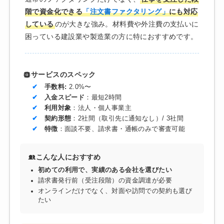
階で資金化できる
「注文書ファクタリング」
にも対応
している
のが大きな強み。材料費や外注費の支払いに
困っている建設業や製造業の方に特におすすめです。
サービスのスペック
手数料:
2.0%〜
入金スピード
：最短2時間
利用対象
：法人・個人事業主
契約形態
：2社間（取引先に通知なし）/ 3社間
特徴
：面談不要、請求書・通帳のみで審査可能
こんな人におすすめ
初めての利用で、実績のある会社を選びたい
請求書発行前（受注段階）の資金調達が必要
オンラインだけでなく、対面や訪問での契約も選び
たい