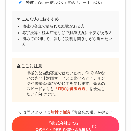
特徴
：Web完結もOK（電話サポートもOK）
こんな人におすすめ
他社の審査で断られた経験がある方
赤字決算・税金滞納などで財務状況に不安がある方
初めての利用で、詳しく説明を聞きながら進めたい
方
ここに注意
機械的な自動審査ではないため、QuQuMoな
どの完全非対面サービスに比べるとヒアリン
グや書類確認にやや時間を要します。爆速の
スピードよりも
「確実な審査通過」
を優先し
たい方向けです。
＼ 専門スタッフに
無料で相談
「資金化の道」を探る／
『株式会社JPS』
公式サイトで無料で相談・お見積もり