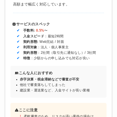
高額まで幅広く対応しています。
サービスのスペック
手数料:
0.5%
〜
入金スピード
：最短2時間
契約形態:
Web完結 / 対面
利用対象
：法人・個人事業主
契約形態
：2社間（取引先に通知なし）/ 3社間
特徴
：少額からの申し込みでも対応が良い
こんな人におすすめ
赤字決算・税金滞納などで審査が不安
他社で審査落ちしてしまった
建設業・運送業など、入金サイトが長い業種
ここに注意
柔軟審査のため、リスクが高い案件の場合は